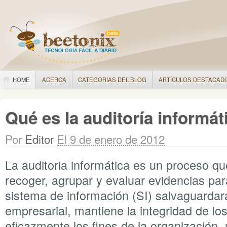
HOME
ACERCA
CATEGORIAS DEL BLOG
ARTÍCULOS DESTACAD
Qué es la auditoría informát
Por
Editor
El 9 de enero de 2012
La auditoria informática es un proceso qu
recoger, agrupar y evaluar evidencias par
sistema de información (SI) salvaguardará
empresarial, mantiene la integridad de los
eficazmente los fines de la organización, u