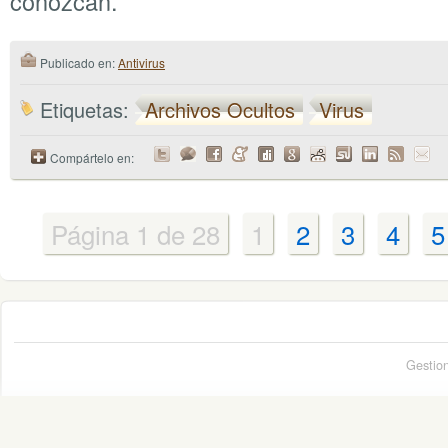
conozcan.
Publicado en:
Antivirus
Etiquetas:
Archivos Ocultos
Virus
Compártelo en:
Página 1 de 28
1
2
3
4
5
Gestio