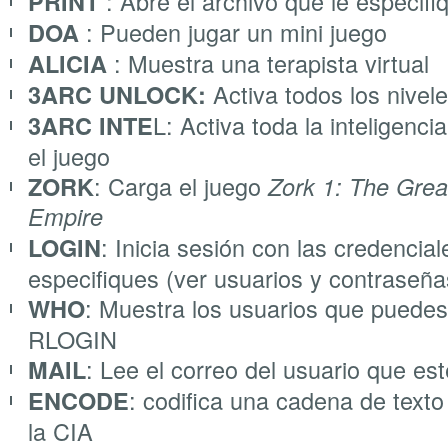
: Abre el archivo que le especifi
PRINT
: Pueden jugar un mini juego
DOA
: Muestra una terapista virtual
ALICIA
Activa todos los nive
3ARC UNLOCK:
L: Activa toda la inteligenc
3ARC INTE
el juego
: Carga el juego
ZORK
Zork 1: The Gre
Empire
: Inicia sesión con las credencial
LOGIN
especifiques (ver usuarios y contraseña
: Muestra los usuarios que puedes
WHO
RLOGIN
: Lee el correo del usuario que est
MAIL
: codifica una cadena de texto
ENCODE
la CIA