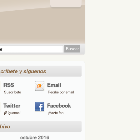
críbete y síguenos
RSS
Email
Suscríbete
Recibe por email
Twitter
Facebook
¡Síguenos!
¡Hazte fan!
hivo
octubre 2016