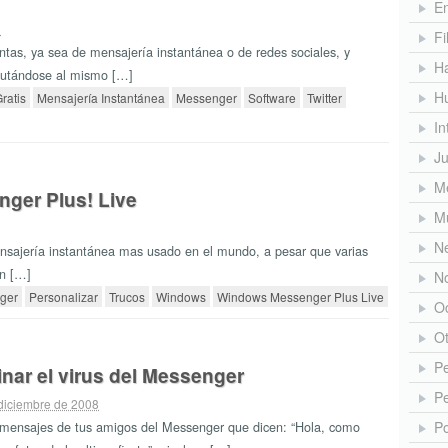
En
9
Fi
tas, ya sea de mensajería instantánea o de redes sociales, y
H
cutándose al mismo […]
H
ratis
Mensajería Instantánea
Messenger
Software
Twitter
In
J
Me
nger Plus! Live
M
N
sajería instantánea mas usado en el mundo, a pesar que varias
on […]
No
ger
Personalizar
Trucos
Windows
Windows Messenger Plus Live
O
O
Pe
nar el virus del Messenger
Pe
 diciembre de 2008
o mensajes de tus amigos del Messenger que dicen: “Hola, como
Po