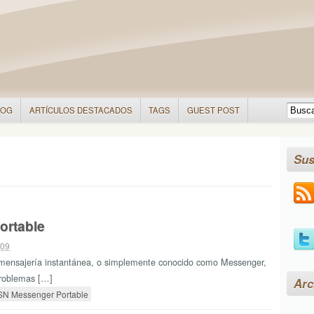
LOG
ARTÍCULOS DESTACADOS
TAGS
GUEST POST
Sus
ortable
009
de mensajería instantánea, o simplemente conocido como Messenger,
problemas […]
Arc
N Messenger Portable