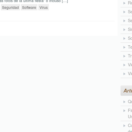
s fotos de la ultima fiesta” o incluso […]
Re
Seguridad
Software
Virus
S
Se
Si
So
Te
T
V
V
Art
Qu
Fi
Un
Co
d