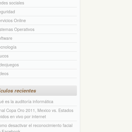
des sociales
eguridad
rvicios Online
stemas Operativos
ftware
cnología
rucos
ideojuegos
ideos
ículos recientes
é es la auditoría informática
nal Copa Oro 2011, Mexico vs. Estados
idos en vivo por internet
mo desactivar el reconocimiento facial
e Facebook