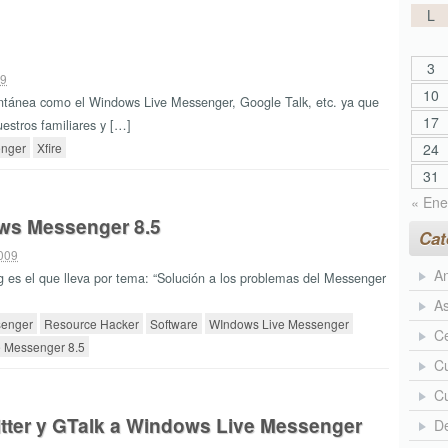
L
3
09
10
antánea como el Windows Live Messenger, Google Talk, etc. ya que
17
estros familiares y […]
nger
Xfire
24
31
« Ene
ws Messenger 8.5
Cat
2009
An
g es el que lleva por tema: “Solución a los problemas del Messenger
As
enger
Resource Hacker
Software
WIndows Live Messenger
Ce
 Messenger 8.5
Cu
Cu
itter y GTalk a Windows Live Messenger
D