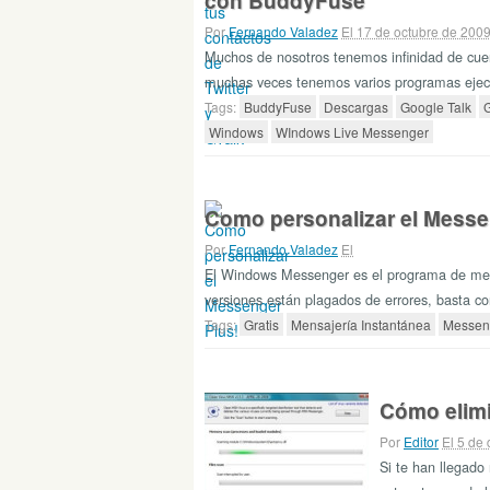
con BuddyFuse
Por
Fernando Valadez
El 17 de octubre de 200
Muchos de nosotros tenemos infinidad de cuen
muchas veces tenemos varios programas eje
Tags:
BuddyFuse
Descargas
Google Talk
G
Windows
WIndows Live Messenger
Como personalizar el Messe
Por
Fernando Valadez
El
El Windows Messenger es el programa de men
versiones están plagados de errores, basta c
Tags:
Gratis
Mensajería Instantánea
Messen
Cómo elimi
Por
Editor
El 5 de
Si te han llegad