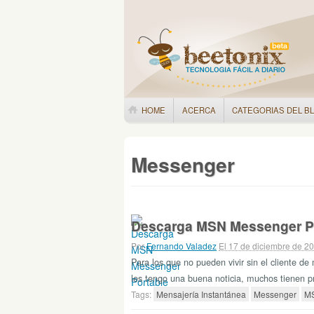
HOME
ACERCA
CATEGORIAS DEL B
Messenger
Descarga MSN Messenger P
Por
Fernando Valadez
El 17 de diciembre de 2
Para los que no pueden vivir sin el cliente 
les tengo una buena noticia, muchos tienen 
Tags:
Mensajería Instantánea
Messenger
MS