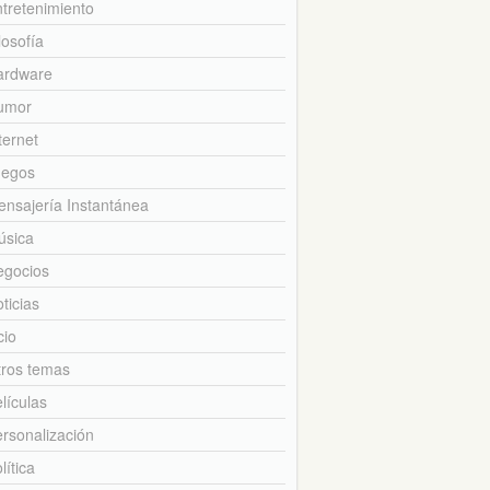
tretenimiento
losofía
ardware
umor
ternet
uegos
nsajería Instantánea
úsica
egocios
ticias
cio
tros temas
lículas
rsonalización
lítica