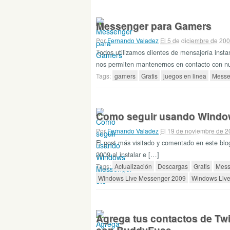
Messenger para Gamers
Por
Fernando Valadez
El 5 de diciembre de 20
Todos utilizamos clientes de mensajería inst
nos permiten mantenernos en contacto con nu
Tags:
gamers
Gratis
juegos en linea
Messe
Como seguir usando Windo
Por
Fernando Valadez
El 19 de noviembre de 
El post más visitado y comentado en este blo
2009 al instalar e […]
Tags:
Actualización
Descargas
Gratis
Mess
Windows Live Messenger 2009
Windows Live
Agrega tus contactos de Tw