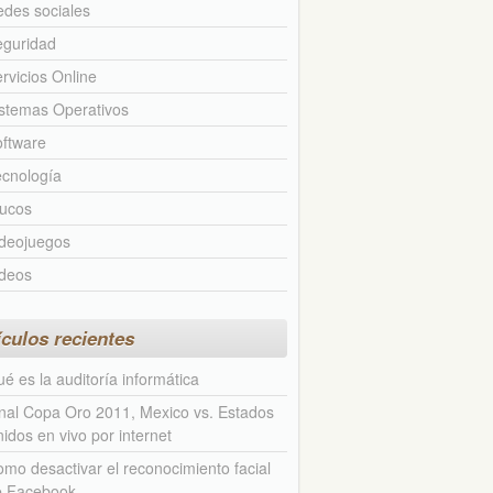
des sociales
eguridad
rvicios Online
stemas Operativos
ftware
cnología
rucos
ideojuegos
ideos
ículos recientes
é es la auditoría informática
nal Copa Oro 2011, Mexico vs. Estados
idos en vivo por internet
mo desactivar el reconocimiento facial
e Facebook