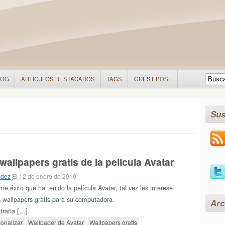
LOG
ARTÍCULOS DESTACADOS
TAGS
GUEST POST
Sus
allpapers gratis de la pelicula Avatar
adez
El 12 de enero de 2010
e éxito que ha tenido la película Avatar, tal vez les interese
 wallpapers gratis para su computadora.
Arc
xtraña […]
onalizar
Wallpaper de Avatar
Wallpapers gratis