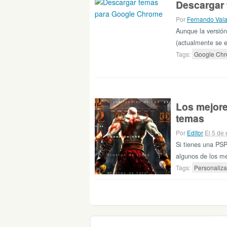
Descargar
Por
Fernando Val
Aunque la versión
(actualmente se 
Tags:
Google Ch
Los mejore
temas
Por
Editor
El 5 de
Si tienes una PSP
algunos de los me
Tags:
Personaliza