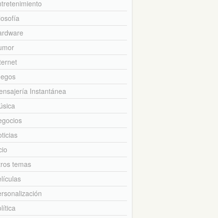
tretenimiento
losofía
ardware
umor
ternet
uegos
nsajería Instantánea
úsica
egocios
ticias
cio
tros temas
lículas
rsonalización
lítica