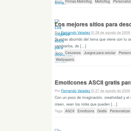
Tags:
Firmas Metroflog
Metroflog
Personaliz
Los mejores sitios para des
Por
Fernando Valadez
El 28 de agosto de 2009
Si estas aburrido del tema que viene con tu c
cambiarlos, de […]
Tags:
Celulares
Juegos para celular
Persona
Wallpapers
Emoticones ASCII gratis par
Por
Fernando Valadez
El 27 de agosto de 2009
Con un poco de imaginación, creatividad y el
creen, vean los nicks que pueden […]
Tags:
ASCII
Emoticons
Gratis
Personalizar