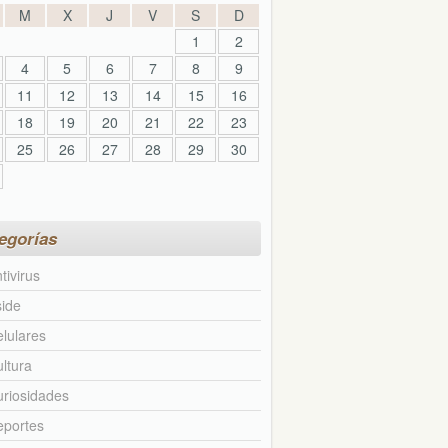
M
X
J
V
S
D
1
2
4
5
6
7
8
9
11
12
13
14
15
16
18
19
20
21
22
23
25
26
27
28
29
30
egorías
tivirus
ide
lulares
ltura
riosidades
eportes