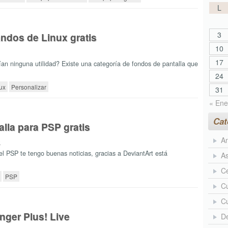
L
3
ndos de Linux gratis
10
17
ían ninguna utilidad? Existe una categoría de fondos de pantalla que
24
ux
Personalizar
31
« Ene
Cat
lla para PSP gratis
An
9
el PSP te tengo buenas noticias, gracias a DeviantArt está
As
Ce
PSP
Cu
Cu
nger Plus! Live
D