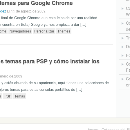
 temas para Google Chrome
Co
adez
El 11 de agosto de 2009
W
 final de Google Chrome aun esta lejos de ser una realidad
Có
encuentra en Beta) Google ya nos empieza a dar […]
de
rome
Navegadores
Personalizar
Themes
Tr
De
Fo
s temas para PSP y cómo instalar los
Co
F
 enero de 2009
Co
 y estás aburrido de su apariencia, aquí tienes una selecciones de
e
jores temas para estas consolas portátiles de […]
r
PSP
Temas
Acerca
Categorias del B