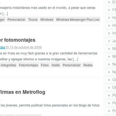
9
En
sajería instantánea mas usado en el mundo, a pesar que varias
Fi
on […]
H
ger
Personalizar
Trucos
Windows
Windows Messenger Plus Live
H
In
r fotomontajes
J
adez
El 15 de octubre de 2009
Me
s en línea es muy fácil gracias a la gran cantidad de herramientas
M
editar y agregar efectos a nuestras imágenes, las […]
N
 fotografias
Fotomontajes
Fotos
Gratis
Personalizar
Redes
No
O
O
firmas en Metroflog
Pe
9
Pe
los jóvenes, permite publicar fotos personales en los blogs de fotos
Po