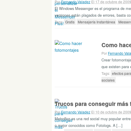
Por
Fernando Valadez
El 17 de octubre de 200
El Windows Messenger es el programa de men
versiones están plagados de errores, basta c
Tags:
Gratis
Mensajería Instantánea
Messen
Como hace
Por
Fernando Val
Crear fotomontaje
que existen para 
Tags:
efectos para
sociales
Trucos para conseguir más 
Por
Fernando Valadez
El 10 de octubre de 200
Metroflog es una red social muy popular entre 
o mejor conocidos como Fotologs. A […]