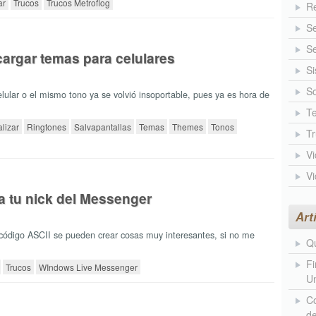
ar
Trucos
Trucos Metroflog
Re
S
Se
cargar temas para celulares
Si
So
elular o el mismo tono ya se volvió insoportable, pues ya es hora de
Te
lizar
Ringtones
Salvapantallas
Temas
Themes
Tonos
T
V
V
a tu nick del Messenger
Art
 código ASCII se pueden crear cosas muy interesantes, si no me
Qu
Fi
Trucos
WIndows Live Messenger
Un
Co
d