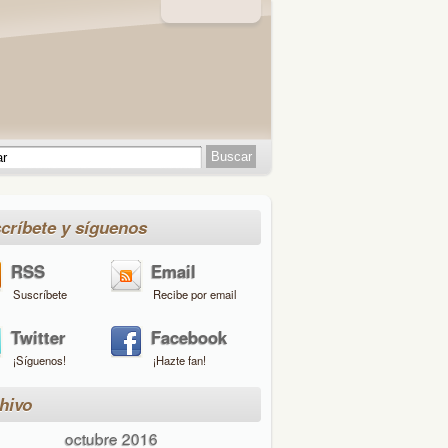
críbete y síguenos
RSS
Email
Suscríbete
Recibe por email
Twitter
Facebook
¡Síguenos!
¡Hazte fan!
hivo
octubre 2016