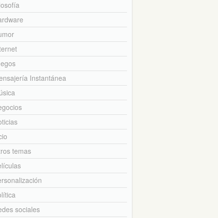
losofía
ardware
umor
ternet
uegos
nsajería Instantánea
úsica
egocios
ticias
cio
tros temas
lículas
rsonalización
lítica
des sociales