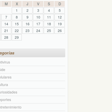
M
X
J
V
S
D
1
2
3
4
5
7
8
9
10
11
12
14
15
16
17
18
19
21
22
23
24
25
26
28
29
egorías
tivirus
ide
lulares
ltura
riosidades
eportes
tretenimiento