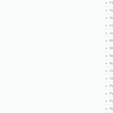
Fi
H
H
In
J
Me
M
N
No
O
O
Pe
Pe
Po
Re