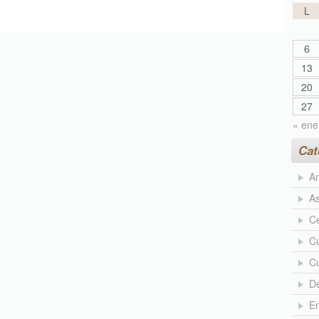
L
6
13
20
27
« ene
Cat
An
As
Ce
Cu
Cu
D
En