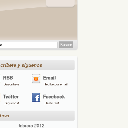
críbete y síguenos
RSS
Email
Suscríbete
Recibe por email
Twitter
Facebook
¡Síguenos!
¡Hazte fan!
hivo
febrero 2012