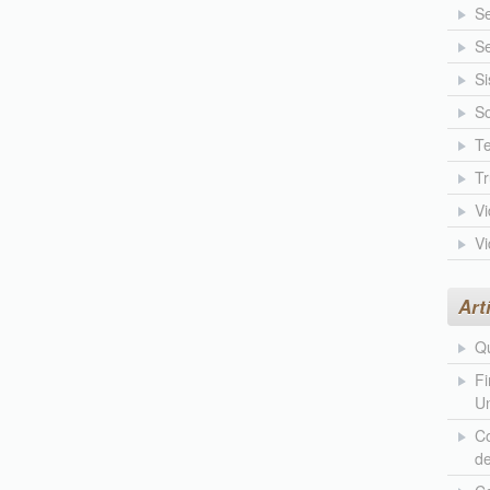
S
Se
Si
So
Te
T
V
V
Art
Qu
Fi
Un
Co
d