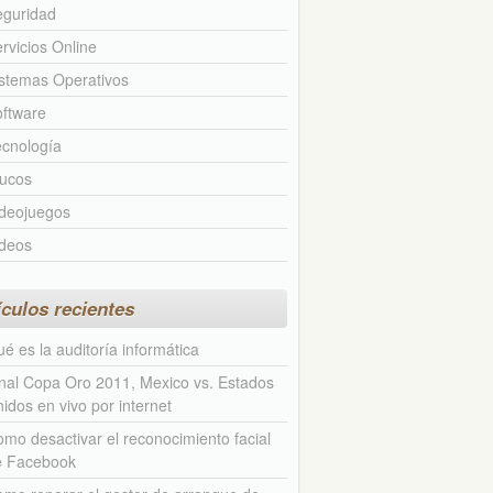
eguridad
rvicios Online
stemas Operativos
ftware
cnología
rucos
ideojuegos
ideos
ículos recientes
é es la auditoría informática
nal Copa Oro 2011, Mexico vs. Estados
idos en vivo por internet
mo desactivar el reconocimiento facial
e Facebook