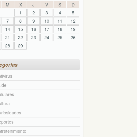
M
X
J
V
S
D
1
2
3
4
5
7
8
9
10
11
12
14
15
16
17
18
19
21
22
23
24
25
26
28
29
egorías
tivirus
ide
lulares
ltura
riosidades
eportes
tretenimiento