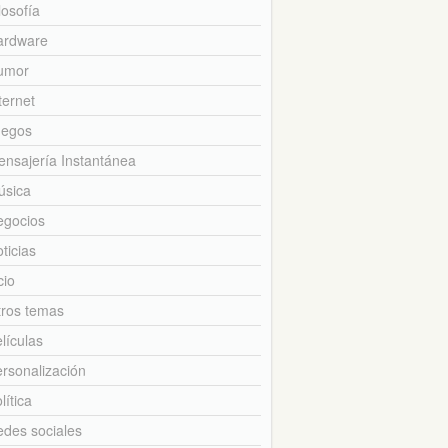
losofía
ardware
umor
ternet
uegos
nsajería Instantánea
úsica
egocios
ticias
cio
tros temas
lículas
rsonalización
lítica
des sociales