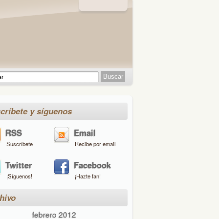
críbete y síguenos
RSS
Email
Suscríbete
Recibe por email
Twitter
Facebook
¡Síguenos!
¡Hazte fan!
hivo
febrero 2012