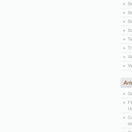
S
Se
Si
So
Te
T
V
V
Art
Qu
Fi
Un
Co
d