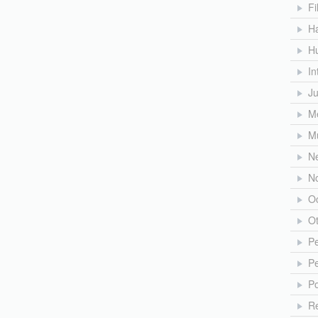
Fi
H
H
In
J
Me
M
N
No
O
O
Pe
Pe
Po
Re