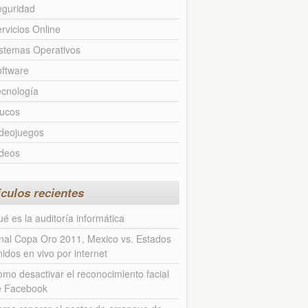
eguridad
rvicios Online
stemas Operativos
ftware
cnología
rucos
ideojuegos
ideos
ículos recientes
é es la auditoría informática
nal Copa Oro 2011, Mexico vs. Estados
idos en vivo por internet
mo desactivar el reconocimiento facial
e Facebook