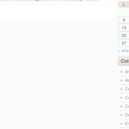
L
6
13
20
27
« ene
Cat
An
As
Ce
Cu
Cu
D
En