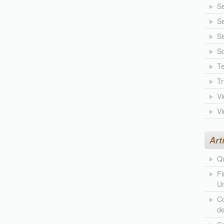
S
Se
Si
So
Te
T
V
V
Art
Qu
Fi
Un
Co
d