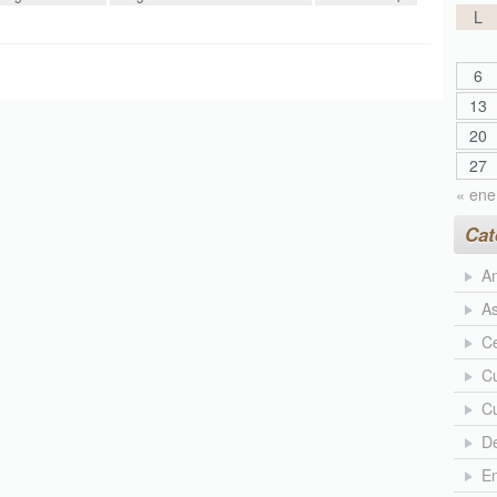
L
6
13
20
27
« ene
Cat
An
As
Ce
Cu
Cu
D
En