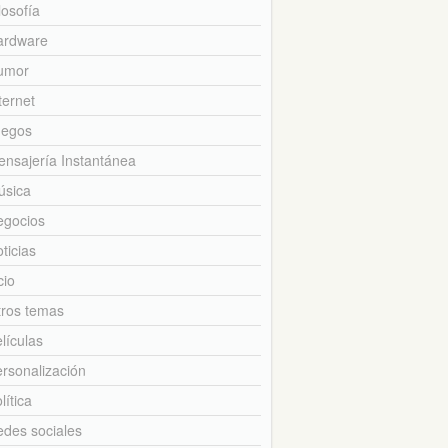
losofía
ardware
umor
ternet
uegos
nsajería Instantánea
úsica
egocios
ticias
cio
tros temas
lículas
rsonalización
lítica
des sociales