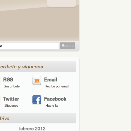
críbete y síguenos
RSS
Email
Suscríbete
Recibe por email
Twitter
Facebook
¡Síguenos!
¡Hazte fan!
hivo
febrero 2012