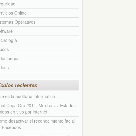
eguridad
rvicios Online
stemas Operativos
ftware
cnología
rucos
ideojuegos
ideos
ículos recientes
é es la auditoría informática
nal Copa Oro 2011, Mexico vs. Estados
idos en vivo por internet
mo desactivar el reconocimiento facial
e Facebook