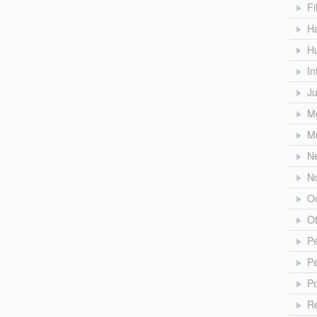
Fi
H
H
In
J
Me
M
N
No
O
O
Pe
Pe
Po
Re