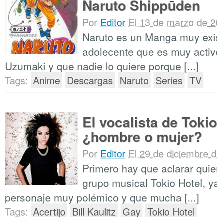
Naruto Shippūden
Por
Editor
El 13 de marzo de 
Naruto es un Manga muy exis
adolecente que es muy activ
Uzumaki y que nadie lo quiere porque [...]
Tags:
Anime
Descargas
Naruto
Series
TV
El vocalista de Toki
¿hombre o mujer?
Por
Editor
El 29 de diciembre 
Primero hay que aclarar quien
grupo musical Tokio Hotel, y
personaje muy polémico y que mucha [...]
Tags:
Acertijo
Bill Kaulitz
Gay
Tokio Hotel